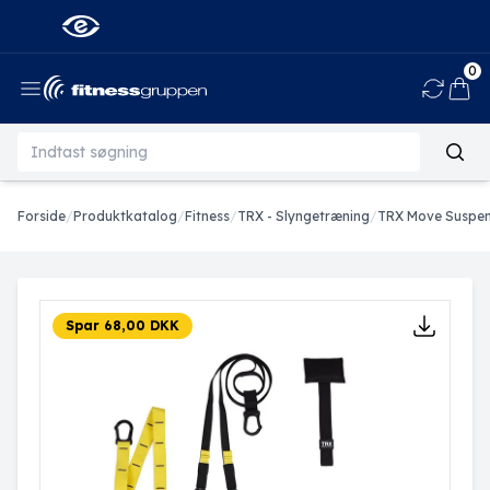
0
Ind
Forside
/
Produktkatalog
/
Fitness
/
TRX - Slyngetræning
/
TRX Move Suspen
Spar 68,00 DKK