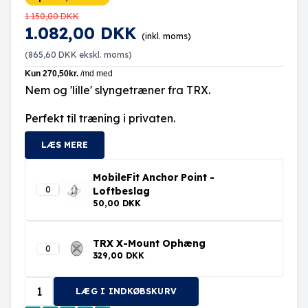
1.150,00 DKK
1.082,00 DKK
(inkl. moms)
(
865,60 DKK
ekskl. moms)
Nem og 'lille' slyngetræner fra TRX.
Perfekt til træning i privaten.
LÆS MERE
MobileFit Anchor Point -
Loftbeslag
50,00 DKK
TRX X-Mount Ophæng
329,00 DKK
LÆG I INDKØBSKURV