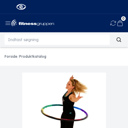
0
Ind
Forside
/
Produktkatalog