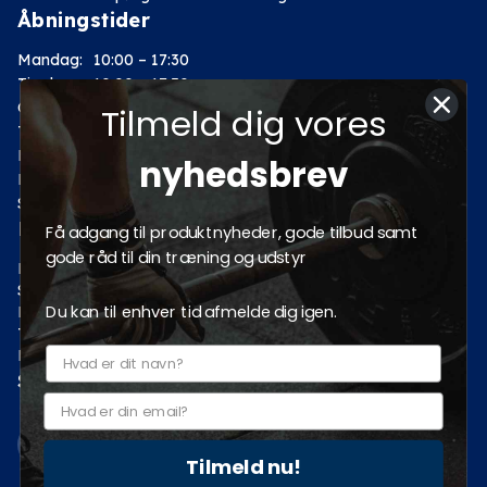
Åbningstider
Mandag:
10:00 – 17:30
Tirsdag:
10:00 – 17:30
Onsdag:
10:00 – 17:30
Tilmeld dig vores
Torsdag:
10:00 – 17:30
Fredag:
10:00 – 17:30
nyhedsbrev
Lørdag:
10:00 – 14:00
Søndag: Lukket
Kategorier
Få adgang til produktnyheder, gode tilbud samt
gode råd til din træning og udstyr
Motion
Styrketræning
Du kan til enhver tid afmelde dig igen.
Fitness
Tilbud
Pro fitnessudstyr
Sociale medier
Tilmeld nu!